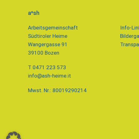
a*sh
Arbeitsgemeinschaft
Info-Lin
Südtiroler Heime
Bilderga
Wangergasse 91
Transpa
39100 Bozen
T 0471 223 573
info@ash-heime.it
Mwst. Nr.: 80019290214