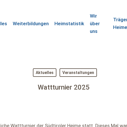
Wir
Träge
lles
Weiterbildungen
Heimstatistik
über
Heim
uns
Aktuelles
Veranstaltungen
Wattturnier 2025
liche Wattturnier der Südtiroler Heime statt. Dieses Mal wa