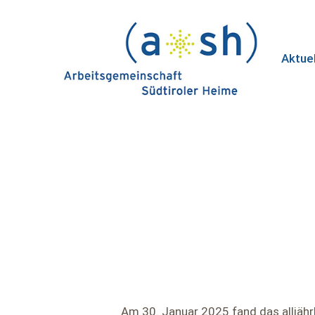
Skip
to
main
Aktue
content
Am 30. Januar 2025 fand das alljähr