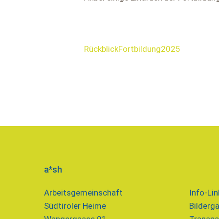
RückblickFortbildung2025
a*sh
Arbeitsgemeinschaft
Info-Lin
Südtiroler Heime
Bilderga