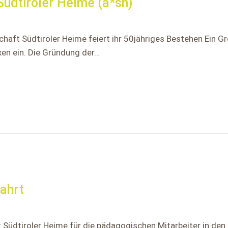
üdtiroler Heime (a*sh)
haft Südtiroler Heime feiert ihr 50jähriges Bestehen Ein G
xen ein. Die Gründung der…
ahrt
Südtiroler Heime für die pädagogischen Mitarbeiter in den 