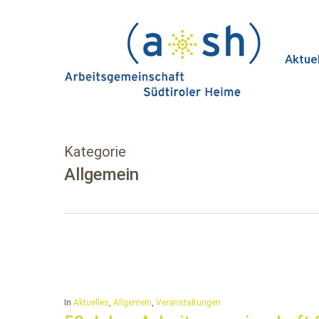
Skip
to
main
Aktue
content
Kategorie
Allgemein
In
Aktuelles
,
Allgemein
,
Veranstaltungen