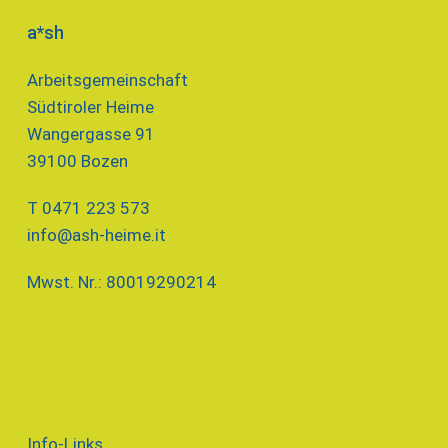
a*sh
Arbeitsgemeinschaft
Südtiroler Heime
Wangergasse 91
39100 Bozen
T 0471 223 573
info@ash-heime.it
Mwst. Nr.: 80019290214
Info-Links